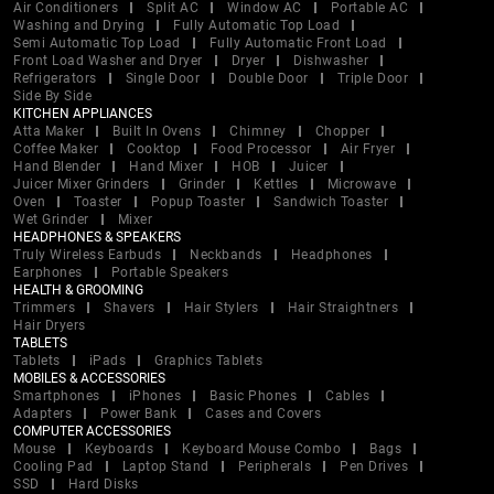
Y

Air Conditioners
Split AC
Window AC
Portable AC
Washing and Drying
Fully Automatic Top Load
ャ

Semi Automatic Top Load
Fully Automatic Front Load
Front Load Washer and Dryer
Dryer
Dishwasher
Refrigerators
Single Door
Double Door
Triple Door
Y

Side By Side
KITCHEN APPLIANCES
H

Atta Maker
Built In Ovens
Chimney
Chopper
Coffee Maker
Cooktop
Food Processor
Air Fryer
Q

Hand Blender
Hand Mixer
HOB
Juicer
Juicer Mixer Grinders
Grinder
Kettles
Microwave
L

Oven
Toaster
Popup Toaster
Sandwich Toaster
Wet Grinder
Mixer
Q

HEADPHONES & SPEAKERS
V

Truly Wireless Earbuds
Neckbands
Headphones
#

Earphones
Portable Speakers
HEALTH & GROOMING
サ

Trimmers
Shavers
Hair Stylers
Hair Straightners
S

Hair Dryers
M

TABLETS
U

Tablets
iPads
Graphics Tablets
MOBILES & ACCESSORIES
0

Smartphones
iPhones
Basic Phones
Cables
V

Adapters
Power Bank
Cases and Covers
1

COMPUTER ACCESSORIES
P

Mouse
Keyboards
Keyboard Mouse Combo
Bags
R

Cooling Pad
Laptop Stand
Peripherals
Pen Drives
M

E

SSD
Hard Disks