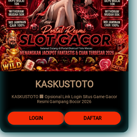
ャ

4

C

N

ハ

W

4

K

C

8

1

H

6

#

M

R

W

M

B

Y

0

カ

ハ

C

H

%

P

1

3

L

F

@

$

S

ラ

S

Z

J

9

Q

B

KASKUSTOTO
R

M

ヤ

H

Y

C

ワ

KASKUSTOTO 🏢 Opsional Link Login Situs Game Gacor
P

D

Resmi Gampang Bocor 2026
S

マ

カ

LOGIN
DAFTAR
P

カ
