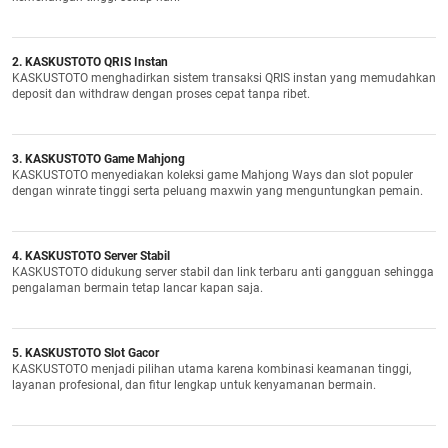
マ

タ

2. KASKUSTOTO QRIS Instan
タ

タ

KASKUSTOTO menghadirkan sistem transaksi QRIS instan yang memudahkan
L

deposit dan withdraw dengan proses cepat tanpa ribet.
6

ラ

サ

L

E

ヤ

3. KASKUSTOTO Game Mahjong
P

KASKUSTOTO menyediakan koleksi game Mahjong Ways dan slot populer
ラ

F

dengan winrate tinggi serta peluang maxwin yang menguntungkan pemain.
M

ワ

M

ア

V

T

4. KASKUSTOTO Server Stabil
D

KASKUSTOTO didukung server stabil dan link terbaru anti gangguan sehingga
9

Q

pengalaman bermain tetap lancar kapan saja.
H

D

ハ

マ

3

F

Y

T

W

タ

5. KASKUSTOTO Slot Gacor
$

I

J

KASKUSTOTO menjadi pilihan utama karena kombinasi keamanan tinggi,
6

7

layanan profesional, dan fitur lengkap untuk kenyamanan bermain.
S

U

L

ハ

A

サ

ア
