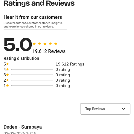
D

Ratings and Reviews
3

カ

H

Y

E

0

サ

Hear it from our customers
A

F

ラ

Discover authentic customer stories, insights,
G

and experiences shared in our reviews.
ナ

2

サ

マ

サ

5.0
8

K

#

ナ

19.612 Reviews
タ

%

ワ

Rating distribution
W

#

5
19.612 Ratings
N

D

4
0 rating
L

J

3
0 rating
#

I

2
0 rating
D

9

Y

1
0 rating
6

ャ

ャ

&

8

X

ャ

Top Reviews
4

ラ

L

Deden - Surabaya
N

03-02-2026 10:18
Z
