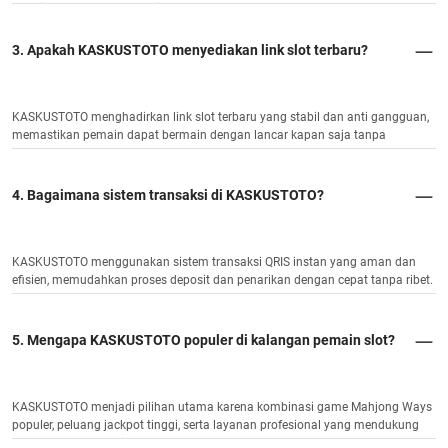
@

praktis untuk semua pemain.
F

P

U

E

U

3. Apakah KASKUSTOTO menyediakan link slot terbaru?
&

J

8

U

1

E

$

A

KASKUSTOTO menghadirkan link slot terbaru yang stabil dan anti gangguan,
5

O

memastikan pemain dapat bermain dengan lancar kapan saja tanpa
ハ

ナ

hambatan.
K

ハ

2

E

P

ワ

4. Bagaimana sistem transaksi di KASKUSTOTO?
L

C

5

6

B

ア

KASKUSTOTO menggunakan sistem transaksi QRIS instan yang aman dan
F

ア

9

efisien, memudahkan proses deposit dan penarikan dengan cepat tanpa ribet.
マ

E

6

K

H

カ

M

5. Mengapa KASKUSTOTO populer di kalangan pemain slot?
9

ワ

I

ハ

7

$

ャ

&

マ

KASKUSTOTO menjadi pilihan utama karena kombinasi game Mahjong Ways
C

M

G

populer, peluang jackpot tinggi, serta layanan profesional yang mendukung
ハ

kenyamanan bermain.
W
