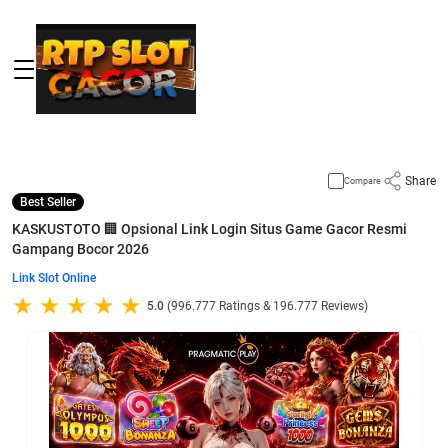
ャ

サ

Supported by
slot gacor
8

J

S

カ

S

R

A

A

Z

H

ワ

E

O

S

V

5

N

K

4

%

8

J

5

T

5

E

W

@

A

P

マ

E

C

J

#

%

A

カ

J

W

Share
O

U

Y

Compare
U

6

A

Y

Best Seller
A

S

4

V

ヤ

X

KASKUSTOTO 🏢 Opsional Link Login Situs Game Gacor Resmi
#

S

W

ワ

Gampang Bocor 2026
Y

S

カ

X

Link Slot Online
ハ

W

R

Q

B

A

6

5.0
(996.777 Ratings & 196.777 Reviews)
2

マ

Z

3

B

H

6

$

K

O

Z

M

J

D

E

Z

S

ャ

O

F

タ

$

H

4

ャ

ワ

7

9

Q
