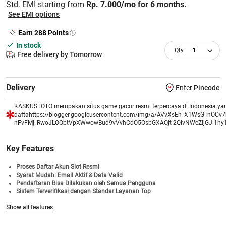
I

3

M

Std. EMI starting from
Rp. 7.000/mo for 6 months.
タ

%

4

See EMI options
S

ワ

マ

R

6

G

Earn
288
Points
U

T

ナ

W

In stock
0

1
Free delivery by Tomorrow
G

マ

&

M

ハ

0

D

W

カ

Delivery
Enter
Pincode
4

T

Z

W

&

A

KASKUSTOTO merupakan situs game gacor resmi terpercaya di Indonesia ya
%

daftahttps://blogger.googleusercontent.com/img/a/AVvXsEh_X1WsGTnO
H

B

nFvFMj_RwoJLOQbtVpXWwowBud9vVvhCdO5OsbGXAOjt-2QivNWeZIjGJi1hy
B

タ

F

カ

カ

3

Key Features
ャ

P

K

Q

N

Proses Daftar Akun Slot Resmi
9

Syarat Mudah: Email Aktif & Data Valid
S

O

ハ

Pendaftaran Bisa Dilakukan oleh Semua Pengguna
Sistem Terverifikasi dengan Standar Layanan Top
O

N

0

0

Informasi Permainan Transparan dan Mudah Dipahami
V

E

Show all features
Bonus Di Bagikan Setiap Minggu
S

F

ヤ

Akses Login Cepat & Pilihan Game Slot Terlengkap
M

C
