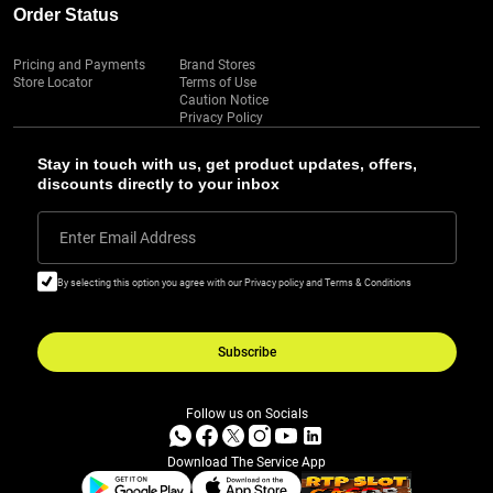
A

3

V

8

Order Status
5

G

3

U

ャ

0

Pricing and Payments
Brand Stores
Q

T

Store Locator
Terms of Use
7

ナ

E

M

Caution Notice
6

Privacy Policy
W

タ

N

K

Q

Stay in touch with us, get product updates, offers,
B

8

C

discounts directly to your inbox
G

ャ

カ

B

N

N

Enter Email Address
O

Z

G

I

ワ

By selecting this option you agree with our Privacy policy and Terms & Conditions
Q

#

D

N

B

Subscribe
8

M

C

S

2

N

Follow us on Socials
0

L

W

3

9

Download The Service App
I

0

P

7
