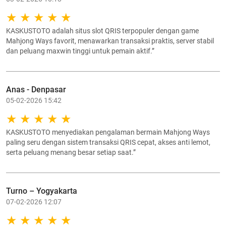
@

サ

7

KASKUSTOTO adalah situs slot QRIS terpopuler dengan game
ワ

Mahjong Ways favorit, menawarkan transaksi praktis, server stabil
R

dan peluang maxwin tinggi untuk pemain aktif.”
Z

タ

4

7

Anas - Denpasar
$

05-02-2026 15:42
A

3

O

V

J

ナ

KASKUSTOTO menyediakan pengalaman bermain Mahjong Ways
U

#

paling seru dengan sistem transaksi QRIS cepat, akses anti lemot,
ヤ

serta peluang menang besar setiap saat.”
R

ワ

Turno – Yogyakarta
T

07-02-2026 12:07
O

R
