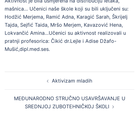
Aktivnost je bila usmjerena na distribuciju letaka,
mašnica… Učenici naše škole koji su bili uključeni su:
Hodžić Merjema, Ramić Adna, Karagić Sarah, Škrijelj
Tajda, Sejfić Taida, Mršo Merjem, Kavazović Hena,
Lokvančić Amina…Učenici su aktivnost realizovali u
pratnji profesorica: Čikić dr.Lejle i Adise Džafo-
Mušić,dipl.med.ses.
Post
Aktivizam mladih
navigation
MEĐUNARODNO STRUČNO USAVRŠAVANJE U
SREDNJOJ ZUBOTEHNIČKOJ ŠKOLI