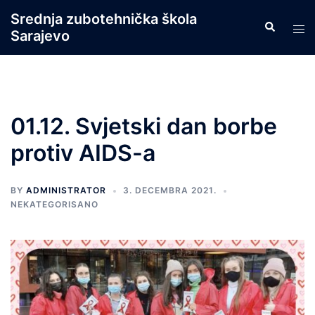
Skip
Srednja zubotehnička škola
Search
to
Tog
Sarajevo
content
men
01.12. Svjetski dan borbe
protiv AIDS-a
BY
ADMINISTRATOR
3. DECEMBRA 2021.
NEKATEGORISANO