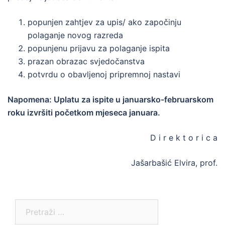
popunjen zahtjev za upis/ ako započinju
polaganje novog razreda
popunjenu prijavu za polaganje ispita
prazan obrazac svjedočanstva
potvrdu o obavljenoj pripremnoj nastavi
Napomena: Uplatu za ispite u januarsko-februarskom
roku izvršiti početkom mjeseca januara.
D i r e k t o r i c a
Jašarbašić Elvira, prof.
Pretraga: