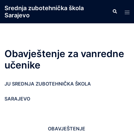
Skip
Srednja zubotehnička škola
Search
to
Tog
Sarajevo
content
men
Obavještenje za vanredne
učenike
JU SREDNJA ZUBOTEHNIČKA ŠKOLA
SARAJEVO
OBAVJEŠTENJE