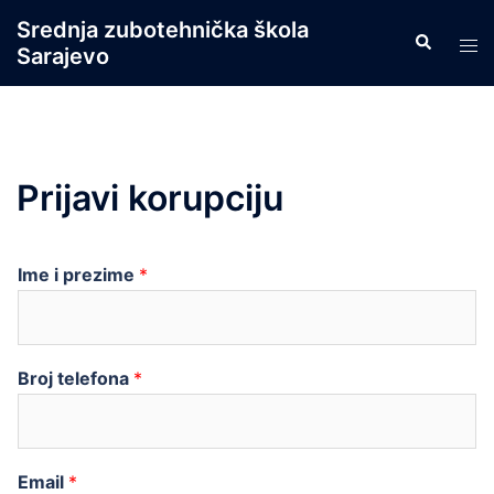
Skip
Srednja zubotehnička škola
Search
to
Tog
Sarajevo
content
men
Prijavi korupciju
Ime i prezime
*
Broj telefona
*
Email
*