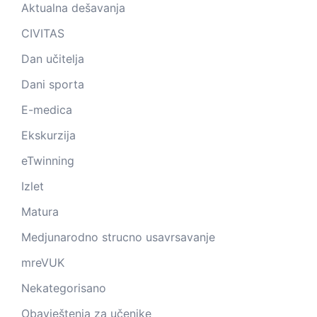
Aktualna dešavanja
CIVITAS
Dan učitelja
Dani sporta
E-medica
Ekskurzija
eTwinning
Izlet
Matura
Medjunarodno strucno usavrsavanje
mreVUK
Nekategorisano
Obavještenja za učenike