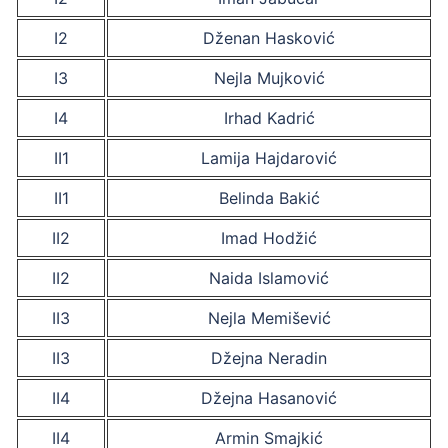
I2
Dženan Hasković
I3
Nejla Mujković
I4
Irhad Kadrić
II1
Lamija Hajdarović
II1
Belinda Bakić
II2
Imad Hodžić
II2
Naida Islamović
II3
Nejla Memišević
II3
Džejna Neradin
II4
Džejna Hasanović
II4
Armin Smajkić