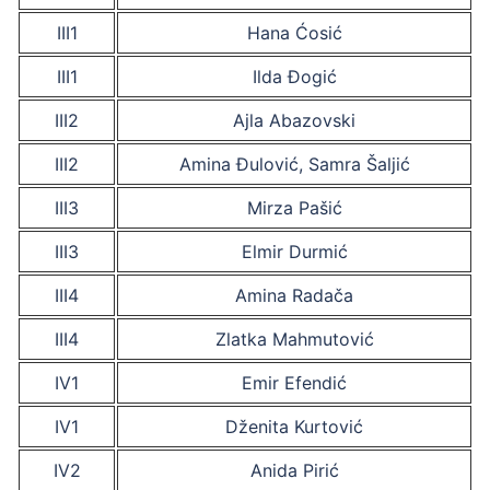
III1
Hana Ćosić
III1
Ilda Đogić
III2
Ajla Abazovski
III2
Amina Đulović, Samra Šaljić
III3
Mirza Pašić
III3
Elmir Durmić
III4
Amina Radača
III4
Zlatka Mahmutović
IV1
Emir Efendić
IV1
Dženita Kurtović
IV2
Anida Pirić