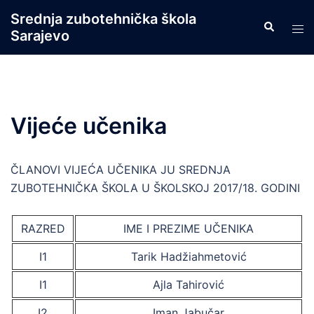
Skip
Srednja zubotehnička škola
Search
to
Tog
Sarajevo
content
men
Vijeće učenika
ČLANOVI VIJEĆA UČENIKA JU SREDNJA
ZUBOTEHNIČKA ŠKOLA U ŠKOLSKOJ 2017/18. GODINI
RAZRED
IME I PREZIME UČENIKA
I1
Tarik Hadžiahmetović
I1
Ajla Tahirović
I2
Iman Jabučar