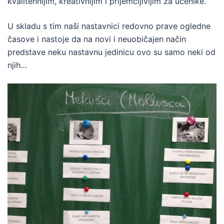
kvalitennijim, kreativnijim i prijemčljivijim za učenike.
U skladu s tim naši nastavnici redovno prave ogledne
časove i nastoje da na novi i neuobičajen način
predstave neku nastavnu jedinicu ovo su samo neki od
njih…