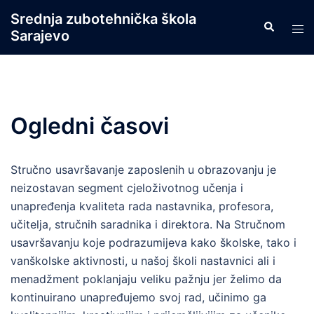
Skip
Srednja zubotehnička škola
Search
to
Tog
Sarajevo
content
men
Ogledni časovi
Stručno usavršavanje zaposlenih u obrazovanju je
neizostavan segment cjeloživotnog učenja i
unapređenja kvaliteta rada nastavnika, profesora,
učitelja, stručnih saradnika i direktora. Na Stručnom
usavršavanju koje podrazumijeva kako školske, tako i
vanškolske aktivnosti, u našoj školi nastavnici ali i
menadžment poklanjaju veliku pažnju jer želimo da
kontinuirano unapređujemo svoj rad, učinimo ga