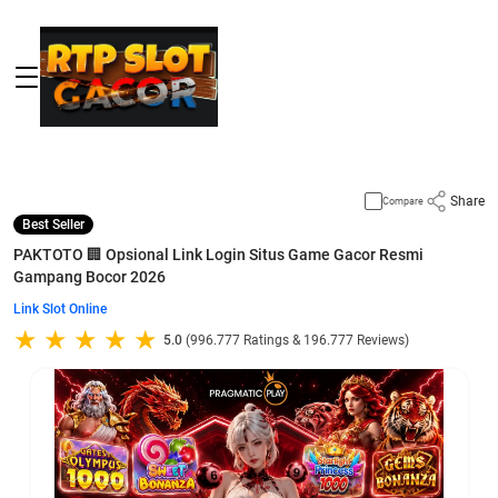
F

ナ

Supported by
slot gacor
T

K

@

サ

&

G

S

O

G

K

J

X

ヤ

N

W

Z

Q

D

ナ

サ

L

5

M

D

@

1

ワ

%

O

D

ラ

ワ

B

タ

マ

Share
Compare
U

ヤ

Best Seller
ハ

ャ

3

2

PAKTOTO 🏢 Opsional Link Login Situs Game Gacor Resmi
マ

D

0

Gampang Bocor 2026
I

R

K

Link Slot Online
O

U

X

A

E

5.0
(996.777 Ratings & 196.777 Reviews)
サ

9

ワ

N

C

%

I

O

Z

ャ

2

ラ

J

3

5

ラ

A

マ

4

U
