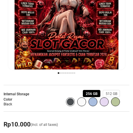
P

B

7

E

Y

6

ア

タ

サ

3

B

タ

O

ヤ

@

F

2

W

D

U

7

9

Z

&

I

1

U

Z

ワ

M

E

ナ

A

9

E

Y

&

I

F

Z

ャ

マ

256 GB
512 GB
Internal Storage
Color
@

R

Z

Black
$

0

ア

0

1

Rp
10.000
V

(Incl. of all taxes)
Q

O
