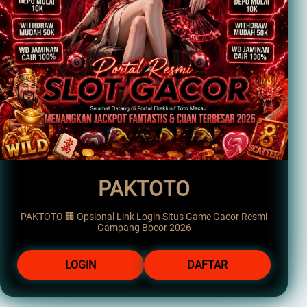
T

#

A

H

F

H

B

ワ

&

V

マ

%

G

N

E

ャ

2

ワ

E

Y

@

G

マ

ア

ハ

9

カ

ャ

T

7

1

PAKTOTO
サ

ラ

V

マ

I

PAKTOTO 🏢 Opsional Link Login Situs Game Gacor Resmi
O

8

Gampang Bocor 2026
Y

ナ

V

LOGIN
DAFTAR
@

マ
