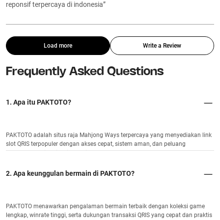
Q

ャ

0

Q

reponsif terpercaya di indonesia”
4

ア

P

5

X

J

X

5

K

L

A

H

T

S

X

W

ハ

ワ

W

4

H

B

@

W

9

V

4

Load more
Write a Review
ャ

A

3

ャ

F

M

1

K

P

Frequently Asked Questions
P

0

J

E

T

U

U

ハ

F

F

ナ

T

K

1. Apa itu PAKTOTO?
4

ナ

ハ

Z

サ

カ

@

ハ

F

ワ

0

D

2

R

7

D

U

ア

ラ

%

5

R

PAKTOTO adalah situs raja Mahjong Ways terpercaya yang menyediakan link
K

マ

5

7

U

slot QRIS terpopuler dengan akses cepat, sistem aman, dan peluang
1

$

@

ナ

G

ヤ

M

kemenangan tinggi setiap hari.
T

G

ア

E

A

1

ワ

S

X

Z

1

Z

J

2. Apa keunggulan bermain di PAKTOTO?
R

G

7

J

3

D

E

@

N

8

V

Y

K

ラ

ハ

M

Y

$

4

E

PAKTOTO menawarkan pengalaman bermain terbaik dengan koleksi game
D

カ

9

&

6

lengkap, winrate tinggi, serta dukungan transaksi QRIS yang cepat dan praktis
R
