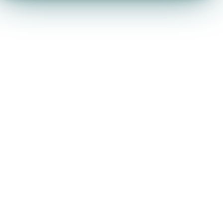
X

#

A

1

4

V

4

Y

O

S

Z

O

カ

2

X

ヤ

9

C

カ

2

3

L

7

4

J

J

K

0

ラ

ヤ

Z

Y

マ

ナ

4

マ

W

M

S

カ

W

9

6

3

ア

ア

$

F

マ

R

#

Y

G

J

T
