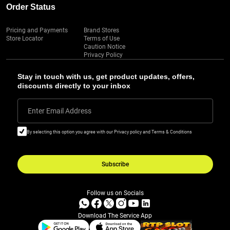
T

3

Order Status
%

#

G

ア

K

S

I

Pricing and Payments
Brand Stores
@

6

Store Locator
Terms of Use
O

ハ

3

Caution Notice
カ

W

Privacy Policy
ナ

X

W

L

N

Stay in touch with us, get product updates, offers,
0

H

E

discounts directly to your inbox
ハ

@

$

A

7

Enter Email Address
N

タ

J

A

Q

G

By selecting this option you agree with our Privacy policy and Terms & Conditions
Z

D

Z

U

A

Subscribe
ア

O

B

A

Follow us on Socials
ナ

&

9

タ

Download The Service App
Q
