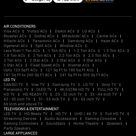
T

サ

A

AIR CONDITIONERS
E

Vise ACs
Voltas ACs
Daikin ACs
LG ACs
Y

Bluestar ACs
Godrej ACs
Mitsubishi ACs
Carrier ACs
Hitachi ACs
Panasonic ACs
Samsung ACs
Haier ACs
W

Ogeneral ACs
Split ACs
Window ACs
Z

Less than 1 Ton ACs
1 Ton ACs
1.2 Ton ACs
1.5 Ton ACs
1.8 Ton ACs
2 Ton ACs
2.2 Ton ACs
2.5 Ton ACs
R

3 Ton ACs
2 Star ACs
3 Star ACs
4 Star ACs
F

5 Star ACs
Fixed Speed ACs
Inverter ACs
Upto 120 SqFt ACs
121 Sq Ft to 180 Sq Ft ACs
V

181 Sq Ft to 240 Sq Ft ACs
241 Sq Ft to 300 Sq Ft ACs
C

LED TV
ヤ

SANSUI TV
Vise TV
Samsung TV
LG TV
Sony TV
S

W

Panasonic TV
OLED TV
4K/ULTRA HD TV
FULL HD TV
HD TV
HD READY TV
25 - 32 inch TV
33 - 44 inch TV
#

カ

45 - 50 inch TV
51 - 55 inch TV
56 - 65 inch TV
カ

66 inch and above TV
B

TELEVISIONS & ENTERTAINMENT
カ

LED TV
HD Ready TV
HD TV
UHD / 4K TV
Full HD TV
&

Streaming Devices
Audio Accessories
Gaming Consoles
B

Gaming Controllers
Soundbars
Home Theatre
Speakers
ャ

Z

Party Speakers
LARGE APPLIANCES