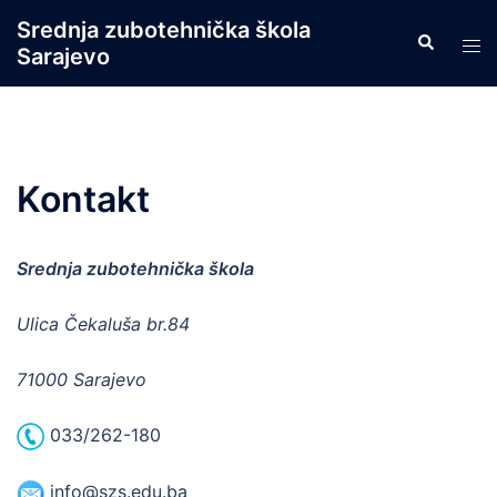
Skip
Srednja zubotehnička škola
Search
to
Tog
Sarajevo
content
men
Kontakt
Srednja zubotehnička škola
Ulica Čekaluša br.84
71000 Sarajevo
033/262-180
info@szs.edu.ba