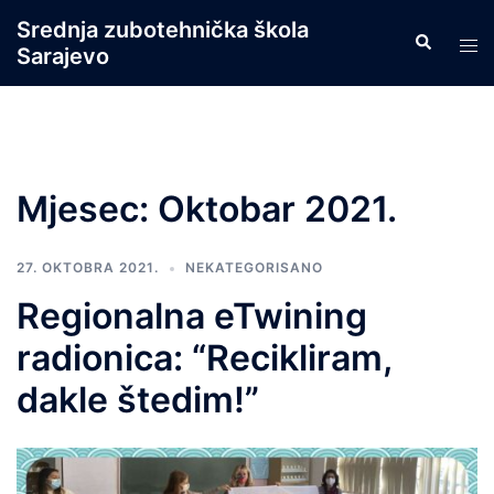
Skip
Srednja zubotehnička škola
Search
to
Tog
Sarajevo
content
men
Mjesec:
Oktobar 2021.
27. OKTOBRA 2021.
NEKATEGORISANO
Regionalna eTwining
radionica: “Recikliram,
dakle štedim!”