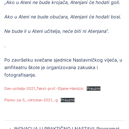
„Ako u Ateni ne bude krojača, Atenjani će hodati goli.
Ako u Ateni ne bude obućara, Atenjani će hodati bosi.
Ne bude li u Ateni učitelja, neće biti ni Atenjana“.
.
Po završetku svečane sjednice Nastavničkog vijeća, u
amfiteatru škole je organizovana zakuska i
fotografisanje.
Dan-ucitelja-2021_Tekst-prof.-Dijane-Handzic
Preuzmi
Pismo-za-5_-oktobar-2021_-g
Preuzmi
Post
INOVACIJA U PRAKTIČNOJ NASTAVI: Programat