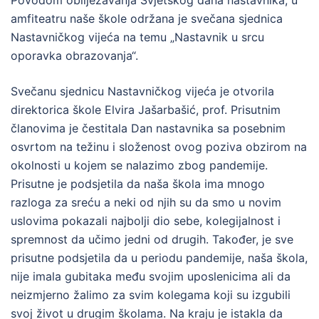
Povodom obilježavanja Svjetskog dana nastavnika, u
amfiteatru naše škole održana je svečana sjednica
Nastavničkog vijeća na temu „Nastavnik u srcu
oporavka obrazovanja“.
Svečanu sjednicu Nastavničkog vijeća je otvorila
direktorica škole Elvira Jašarbašić, prof. Prisutnim
članovima je čestitala Dan nastavnika sa posebnim
osvrtom na težinu i složenost ovog poziva obzirom na
okolnosti u kojem se nalazimo zbog pandemije.
Prisutne je podsjetila da naša škola ima mnogo
razloga za sreću a neki od njih su da smo u novim
uslovima pokazali najbolji dio sebe, kolegijalnost i
spremnost da učimo jedni od drugih. Također, je sve
prisutne podsjetila da u periodu pandemije, naša škola,
nije imala gubitaka među svojim uposlenicima ali da
neizmjerno žalimo za svim kolegama koji su izgubili
svoj život u drugim školama. Na kraju je istakla da