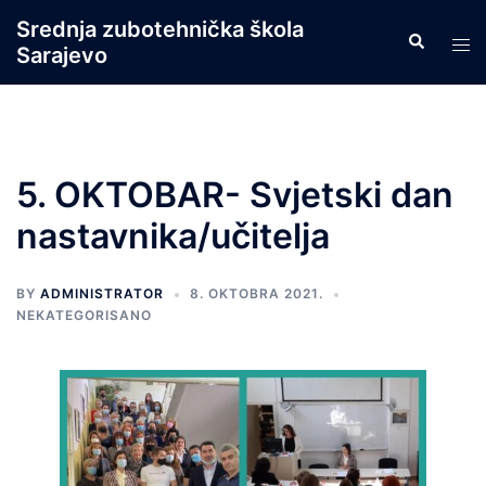
Skip
Srednja zubotehnička škola
Search
to
Tog
Sarajevo
content
men
5. OKTOBAR- Svjetski dan
nastavnika/učitelja
BY
ADMINISTRATOR
8. OKTOBRA 2021.
NEKATEGORISANO