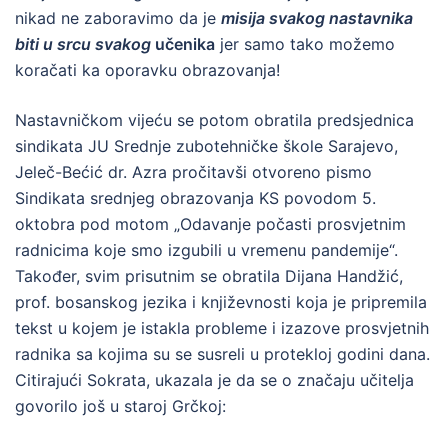
nikad ne zaboravimo da je
misija svakog nastavnika
biti u srcu svakog
učenika
jer samo tako možemo
koračati ka oporavku obrazovanja!
Nastavničkom vijeću se potom obratila predsjednica
sindikata JU Srednje zubotehničke škole Sarajevo,
Jeleč-Bećić dr. Azra pročitavši otvoreno pismo
Sindikata srednjeg obrazovanja KS povodom 5.
oktobra pod motom „Odavanje počasti prosvjetnim
radnicima koje smo izgubili u vremenu pandemije“.
Također, svim prisutnim se obratila Dijana Handžić,
prof. bosanskog jezika i književnosti koja je pripremila
tekst u kojem je istakla probleme i izazove prosvjetnih
radnika sa kojima su se susreli u protekloj godini dana.
Citirajući Sokrata, ukazala je da se o značaju učitelja
govorilo još u staroj Grčkoj: