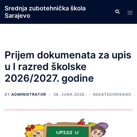
Skip
Srednja zubotehnička škola
Search
to
Tog
Sarajevo
content
men
Prijem dokumenata za upis
u I razred školske
2026/2027. godine
BY
ADMINISTRATOR
26. JUNA 2026.
NEKATEGORISANO