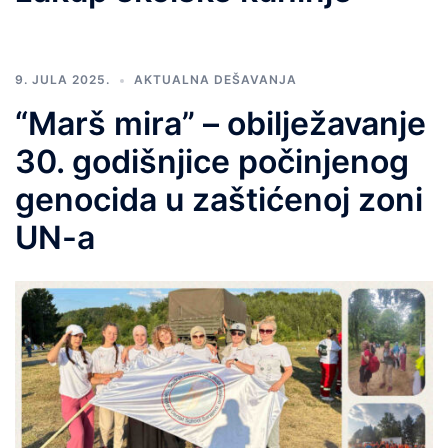
9. JULA 2025.
AKTUALNA DEŠAVANJA
“Marš mira” – obilježavanje
30. godišnjice počinjenog
genocida u zaštićenoj zoni
UN-a