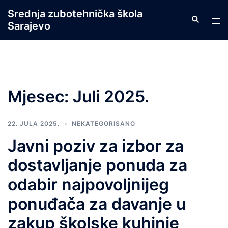
Skip
Srednja zubotehnička škola
Search
to
Tog
Sarajevo
content
men
Mjesec:
Juli 2025.
22. JULA 2025.
NEKATEGORISANO
Javni poziv za izbor za
dostavljanje ponuda za
odabir najpovoljnijeg
ponuđača za davanje u
zakup školske kuhinje