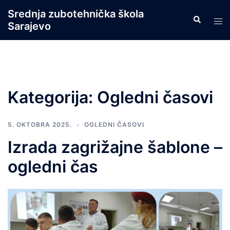
Skip
Srednja zubotehnička škola
Search
to
Tog
Sarajevo
content
men
Kategorija:
Ogledni časovi
5. OKTOBRA 2025.
OGLEDNI ČASOVI
Izrada zagrižajne šablone –
ogledni čas