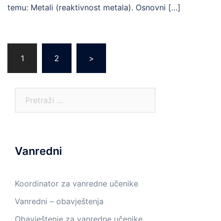
temu: Metali (reaktivnost metala). Osnovni […]
Posts
1
2
>
pagination
Pretraga:
Vanredni
Koordinator za vanredne učenike
Vanredni – obavještenja
Obavještenje za vanredne učenike