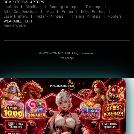
マ

B

COMPUTERS & LAPTOPS
Laptops
MacBook
Gaming Laptops
Desktops
4

I

All in One Desktops
iMac
Printer
Inkjet Printers
ラ

Laser Printers
Inktank Printers
Thermal Printers
Routers
ア

C

WEARABLE TECH
J

5

Smart Watch
5

J

$

7

I

@

Y

3

5

ヤ

ハ

© 2022-2026, MPO100. All rights reserved.
Z

G

We Accept
$

H

ア

F

O

5

ワ

Z

8

$

ハ

S

U

8

ア

ヤ

5

L

T

H

3

P

P

J

#

T

V

A

F

ャ
