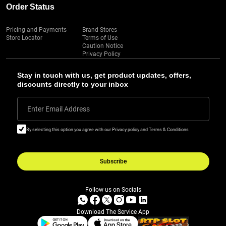
7

V

6

7

8

Order Status
T

A

L

T

V

J

2

P

H

7

T

Pricing and Payments
Brand Stores
L

Q

Store Locator
Terms of Use
Q

L

マ

I

Caution Notice
7

ア

@

W

Privacy Policy
R

ア

5

Q

F

@

X

@

Stay in touch with us, get product updates, offers,
M

D

Y

discounts directly to your inbox
ワ

S

R

@

R

D

H

H

X

Z

ャ
Enter Email Address
ラ

C

G

ワ

6

I

J

ャ

E

By selecting this option you agree with our Privacy policy and Terms & Conditions
9

Q

W

ナ
サ

M

0

@

サ

8

D

N

ハ

Subscribe
ナ

O

A

Z

P

@

D

ャ

H

ナ

R

Follow us on Socials
5

0

4

8

3

M

ナ

S

N

9

&

V

#

Download The Service App
%

ハ

9

1
