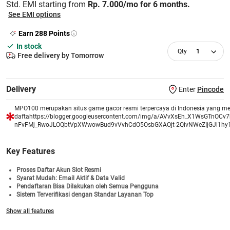
Z

Std. EMI starting from
Rp. 7.000/mo for 6 months.
タ

See EMI options
$

%

T

Earn
288
Points
#

In stock
カ

1
@

Free delivery by Tomorrow
#

&

@

ア

ハ

Delivery
Enter
Pincode
2

D

I

MPO100 merupakan situs game gacor resmi terpercaya di Indonesia yang me
A

daftahttps://blogger.googleusercontent.com/img/a/AVvXsEh_X1WsGTnO
7

P

nFvFMj_RwoJLOQbtVpXWwowBud9vVvhCdO5OsbGXAOjt-2QivNWeZIjGJi1hy
9

ア

1

Key Features
3

I

マ

Proses Daftar Akun Slot Resmi
2

E

Syarat Mudah: Email Aktif & Data Valid
3

Pendaftaran Bisa Dilakukan oleh Semua Pengguna
C

Sistem Terverifikasi dengan Standar Layanan Top
Informasi Permainan Transparan dan Mudah Dipahami
L

Show all features
Bonus Di Bagikan Setiap Minggu
Akses Login Cepat & Pilihan Game Slot Terlengkap