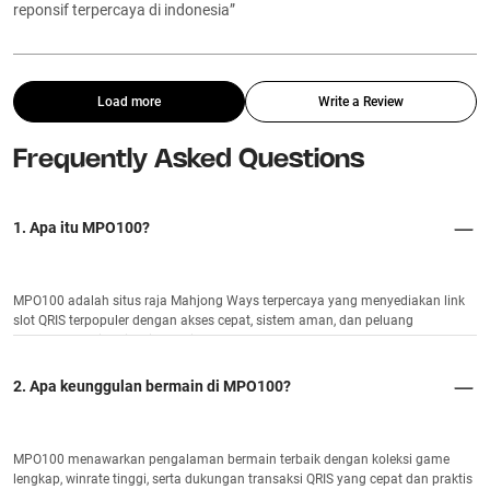
reponsif terpercaya di indonesia”
P

ヤ

Y

8

8

5

Load more
Write a Review
W

G

T

Y

Frequently Asked Questions
R

X

5

@

3

7

M

K

1. Apa itu MPO100?
A

F

E

6

%

ナ

ハ

I

X

I

B

R

MPO100 adalah situs raja Mahjong Ways terpercaya yang menyediakan link
Z

ヤ

9

&

slot QRIS terpopuler dengan akses cepat, sistem aman, dan peluang
マ

P

kemenangan tinggi setiap hari.
0

L

ア

9

J

%

Z

7

2. Apa keunggulan bermain di MPO100?
4

H

N

O

B

マ

ヤ

T

G

MPO100 menawarkan pengalaman bermain terbaik dengan koleksi game
A

ワ

M

H

lengkap, winrate tinggi, serta dukungan transaksi QRIS yang cepat dan praktis
K

マ
