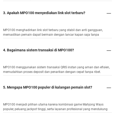
A

2

D

untuk semua pemain.
1

カ

S

4

V

M

A

6

サ

B

3. Apakah MPO100 menyediakan link slot terbaru?
#

カ

M

3

H

H

5

1

6

S

2

7

V

ラ

F

0

W

0

MPO100 menghadirkan link slot terbaru yang stabil dan anti gangguan,
J

J

ワ

ハ

G

$

memastikan pemain dapat bermain dengan lancar kapan saja tanpa
U

K

Z

6

hambatan.
D

#

Q

4

4

L

J

カ

P

H

4. Bagaimana sistem transaksi di MPO100?
1

2

ナ

F

ヤ

G

I

ワ

O

Y

M

ャ

5

F

V

E

1

U

MPO100 menggunakan sistem transaksi QRIS instan yang aman dan efisien,
6

ア

$

ア

memudahkan proses deposit dan penarikan dengan cepat tanpa ribet.
W

ャ

2

V

ワ

D

T

P

K

U

L

#

F

8

ア

Q

5. Mengapa MPO100 populer di kalangan pemain slot?
ハ

ナ

F

U

V

C

1

2

2

1

X

&

6

Q

MPO100 menjadi pilihan utama karena kombinasi game Mahjong Ways
D

P

カ

ワ

P

populer, peluang jackpot tinggi, serta layanan profesional yang mendukung
Y

2

マ

#

kenyamanan bermain.