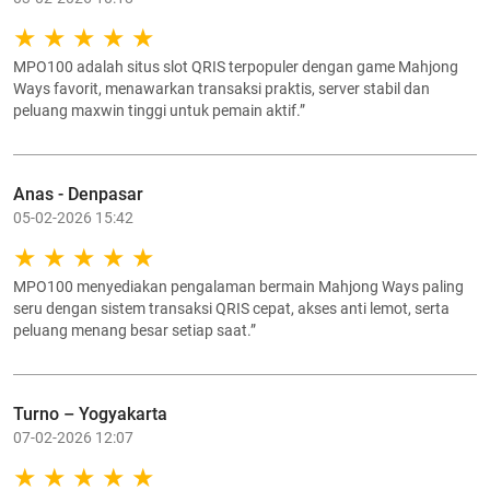
カ

%

タ

T

MPO100 adalah situs slot QRIS terpopuler dengan game Mahjong
M

Ways favorit, menawarkan transaksi praktis, server stabil dan
A

3

F

peluang maxwin tinggi untuk pemain aktif.”
M

3

@

ア

C

Anas - Denpasar
カ

5

05-02-2026 15:42
@

V

3

0

1

G

9

タ

MPO100 menyediakan pengalaman bermain Mahjong Ways paling
ハ

Z

Z

seru dengan sistem transaksi QRIS cepat, akses anti lemot, serta
F

J

peluang menang besar setiap saat.”
4

T

ハ

ワ

E

ア

ャ

タ

マ

Y

Turno – Yogyakarta
3

ラ

Q

07-02-2026 12:07
サ

8

P

タ

U
