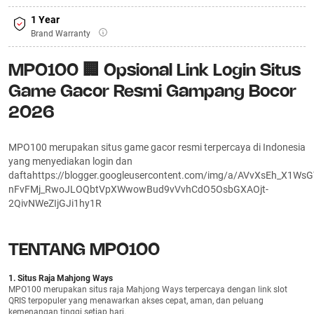
V

ナ

1 Year
Brand Warranty
#

0

MPO100 🏢 Opsional Link Login Situs
Game Gacor Resmi Gampang Bocor
ャ

2026
U

V

4

MPO100 merupakan situs game gacor resmi terpercaya di Indonesia
W

yang menyediakan login dan
ナ

daftahttps://blogger.googleusercontent.com/img/a/AVvXsEh_X
%

nFvFMj_RwoJLOQbtVpXWwowBud9vVvhCdO5OsbGXAOjt-
ワ

I

2QivNWeZIjGJi1hy1R
G

R

S

TENTANG MPO100
Y

カ

@

ナ

5

1. Situs Raja Mahjong Ways
S

L

MPO100 merupakan situs raja Mahjong Ways terpercaya dengan link slot
2

0

QRIS terpopuler yang menawarkan akses cepat, aman, dan peluang
サ

kemenangan tinggi setiap hari.