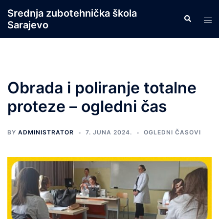
Skip
Srednja zubotehnička škola
Search
to
Tog
Sarajevo
content
men
Obrada i poliranje totalne
proteze – ogledni čas
BY
ADMINISTRATOR
7. JUNA 2024.
OGLEDNI ČASOVI