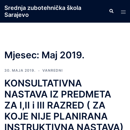
Skip
Srednja zubotehnička škola
Search
to
Tog
Sarajevo
content
men
Mjesec:
Maj 2019.
30. MAJA 2019.
VANREDNI
KONSULTATIVNA
NASTAVA IZ PREDMETA
ZA I,II i III RAZRED ( ZA
KOJE NIJE PLANIRANA
INSTRUKTIVNA NASTAVA)