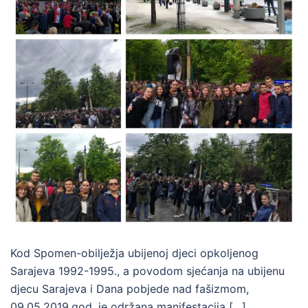
Kod Spomen-obilježja ubijenoj djeci opkoljenog
Sarajeva 1992-1995., a povodom sjećanja na ubijenu
djecu Sarajeva i Dana pobjede nad fašizmom,
09.05.2019.god. je održana manifestacija […]