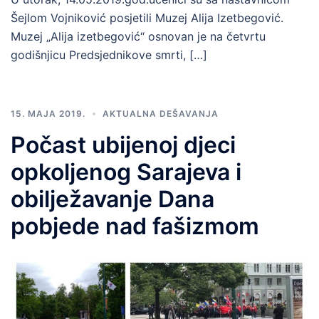
Šejlom Vojniković posjetili Muzej Alija Izetbegović.
Muzej „Alija izetbegović“ osnovan je na četvrtu
godišnjicu Predsjednikove smrti, […]
15. MAJA 2019.
AKTUALNA DEŠAVANJA
Počast ubijenoj djeci
opkoljenog Sarajeva i
obilježavanje Dana
pobjede nad fašizmom