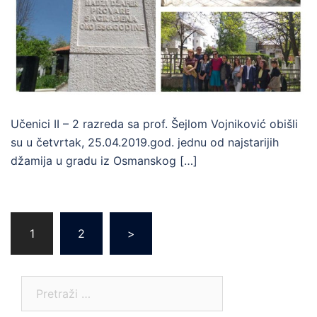
Učenici II – 2 razreda sa prof. Šejlom Vojniković obišli
su u četvrtak, 25.04.2019.god. jednu od najstarijih
džamija u gradu iz Osmanskog […]
Posts
1
2
>
pagination
Pretraga: