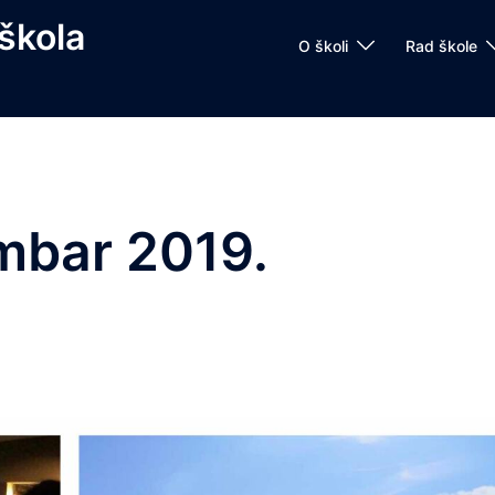
škola
O školi
Rad škole
mbar 2019.