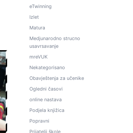
eTwinning
Izlet
Matura
Medjunarodno strucno
usavrsavanje
mreVUK
Nekategorisano
Obavještenja za učenike
Ogledni časovi
online nastava
Podjela knjižica
Popravni
Prijatelji škole