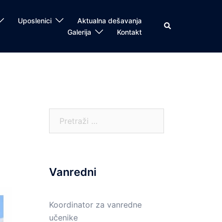
Uposlenici
Aktualna dešavanja
Search
Galerija
Kontakt
Pretraga:
Vanredni
Koordinator za vanredne
učenike