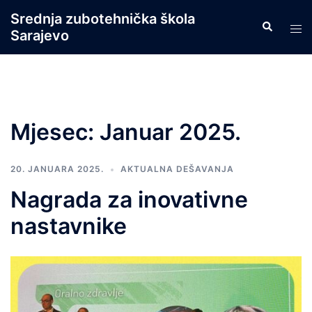
Skip
Srednja zubotehnička škola
Search
to
Tog
Sarajevo
content
men
Mjesec:
Januar 2025.
20. JANUARA 2025.
AKTUALNA DEŠAVANJA
Nagrada za inovativne
nastavnike