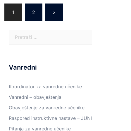
Posts
1
2
>
pagination
Pretraga:
Vanredni
Koordinator za vanredne učenike
Vanredni – obavještenja
Obavještenje za vanredne učenike
Raspored instruktivne nastave – JUNI
Pitanja za vanredne učenike