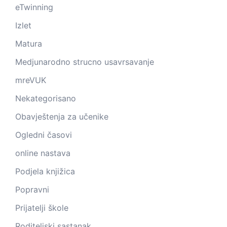
eTwinning
Izlet
Matura
Medjunarodno strucno usavrsavanje
mreVUK
Nekategorisano
Obavještenja za učenike
Ogledni časovi
online nastava
Podjela knjižica
Popravni
Prijatelji škole
Roditeljski sastanak