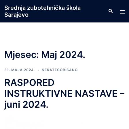
Skip
Srednja zubotehnička škola
Search
to
Tog
Sarajevo
content
men
Mjesec:
Maj 2024.
31. MAJA 2024.
NEKATEGORISANO
RASPORED
INSTRUKTIVNE NASTAVE –
juni 2024.