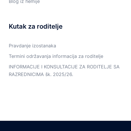
Blog iz hemije
Kutak za roditelje
Pravdanje izostanaka
Termini održavanja informacija za roditelje
INFORMACIJE I KONSULTACIJE ZA RODITELJE SA
RAZREDNICIMA šk. 2025/26.