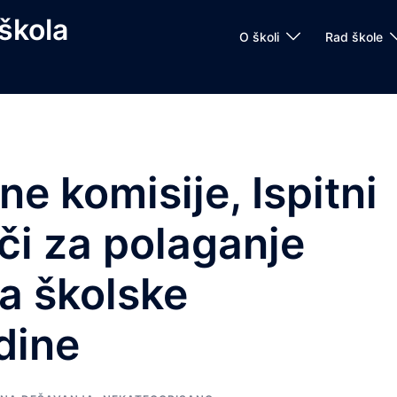
škola
O školi
Rad škole
ne komisije, Ispitni
ači za polaganje
ta školske
dine