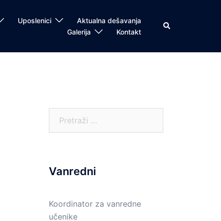
Uposlenici
Aktualna dešavanja
Search
Galerija
Kontakt
Pretraga:
Vanredni
Koordinator za vanredne
učenike