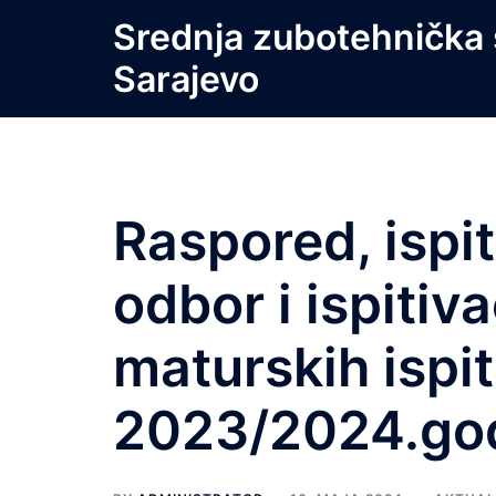
Skip
Srednja zubotehnička 
to
Sarajevo
content
Raspored, ispit
odbor i ispitiv
maturskih ispi
2023/2024.go