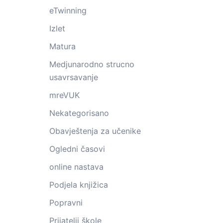
eTwinning
Izlet
Matura
Medjunarodno strucno
usavrsavanje
mreVUK
Nekategorisano
Obavještenja za učenike
Ogledni časovi
online nastava
Podjela knjižica
Popravni
Prijatelji škole