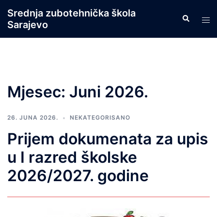
Skip
Srednja zubotehnička škola
Search
to
Tog
Sarajevo
content
men
Mjesec:
Juni 2026.
26. JUNA 2026.
NEKATEGORISANO
Prijem dokumenata za upis
u I razred školske
2026/2027. godine