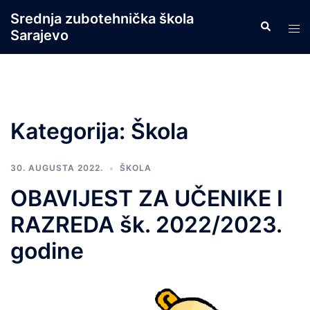
Skip
Srednja zubotehnička škola
Search
to
Tog
Sarajevo
content
men
Kategorija:
Škola
30. AUGUSTA 2022.
ŠKOLA
OBAVIJEST ZA UČENIKE I
RAZREDA šk. 2022/2023.
godine