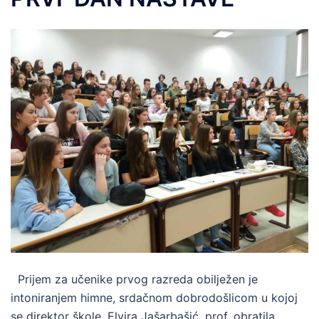
Prijem za učenike prvog razreda obilježen je
intoniranjem himne, srdačnom dobrodošlicom u kojoj
se direktor škole, Elvira Jašarbašić, prof. obratila