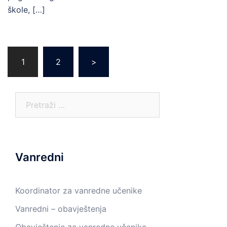
škole, […]
Posts
1
2
>
pagination
Pretraga:
Vanredni
Koordinator za vanredne učenike
Vanredni – obavještenja
Obavještenje za vanredne učenike