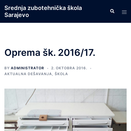
Skip
Srednja zubotehnička škola
Search
to
Tog
Sarajevo
content
men
Oprema šk. 2016/17.
BY
ADMINISTRATOR
2. OKTOBRA 2016.
AKTUALNA DEŠAVANJA
,
ŠKOLA