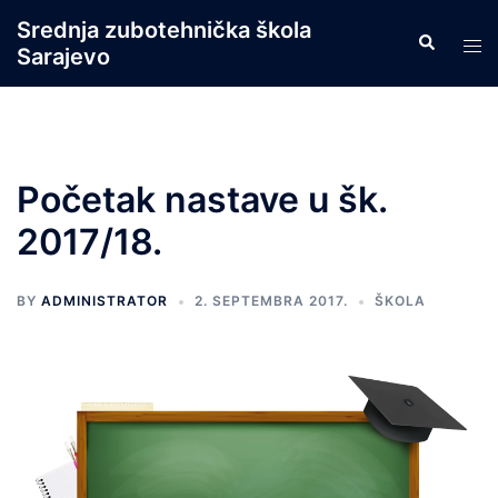
Skip
Srednja zubotehnička škola
Search
to
Tog
Sarajevo
content
men
Početak nastave u šk.
2017/18.
BY
ADMINISTRATOR
2. SEPTEMBRA 2017.
ŠKOLA