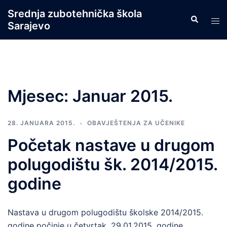
Skip
Srednja zubotehnička škola
Search
to
Tog
Sarajevo
content
men
Mjesec:
Januar 2015.
28. JANUARA 2015.
OBAVJEŠTENJA ZA UČENIKE
Početak nastave u drugom
polugodištu šk. 2014/2015.
godine
Nastava u drugom polugodištu školske 2014/2015.
godine počinje u četvrtak, 29.01.2015. godine.