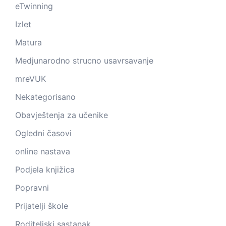
eTwinning
Izlet
Matura
Medjunarodno strucno usavrsavanje
mreVUK
Nekategorisano
Obavještenja za učenike
Ogledni časovi
online nastava
Podjela knjižica
Popravni
Prijatelji škole
Roditeljski sastanak