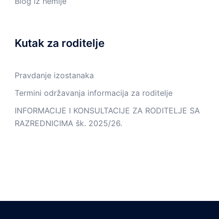
Blog iz hemije
Kutak za roditelje
Pravdanje izostanaka
Termini održavanja informacija za roditelje
INFORMACIJE I KONSULTACIJE ZA RODITELJE SA
RAZREDNICIMA šk. 2025/26.