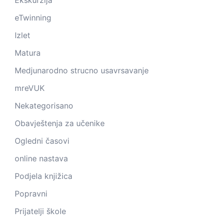
Ekskurzija
eTwinning
Izlet
Matura
Medjunarodno strucno usavrsavanje
mreVUK
Nekategorisano
Obavještenja za učenike
Ogledni časovi
online nastava
Podjela knjižica
Popravni
Prijatelji škole