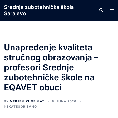
Skip
Srednja zubotehnička škola
Search
to
Tog
Sarajevo
content
men
Unapređenje kvaliteta
stručnog obrazovanja –
profesori Srednje
zubotehničke škole na
EQAVET obuci
BY
MERJEM KUDEIMATI
8. JUNA 2026.
NEKATEGORISANO