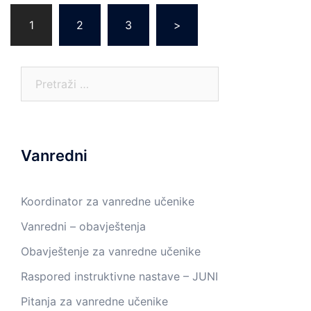
Posts
1
2
3
>
pagination
Pretraga:
Vanredni
Koordinator za vanredne učenike
Vanredni – obavještenja
Obavještenje za vanredne učenike
Raspored instruktivne nastave – JUNI
Pitanja za vanredne učenike