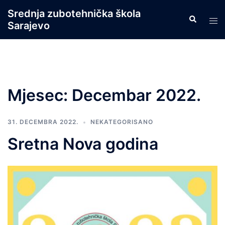
Skip
Srednja zubotehnička škola
Search
to
Tog
Sarajevo
content
men
Mjesec:
Decembar 2022.
31. DECEMBRA 2022.
NEKATEGORISANO
Sretna Nova godina