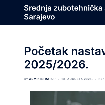
Skip
Srednja zubotehnička 
to
Sarajevo
content
Početak nastav
2025/2026.
BY
ADMINISTRATOR
28. AUGUSTA 2025.
NEK