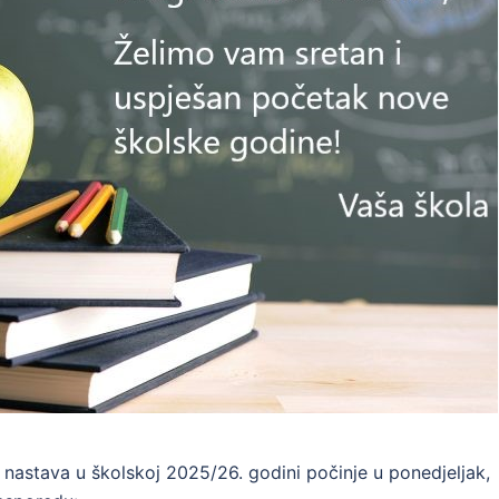
nastava u školskoj 2025/26. godini počinje u ponedjeljak,