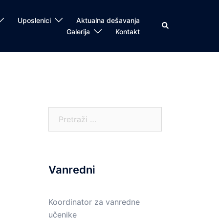
Uposlenici
Aktualna dešavanja
Search
Galerija
Kontakt
Pretraga:
Vanredni
Koordinator za vanredne
učenike