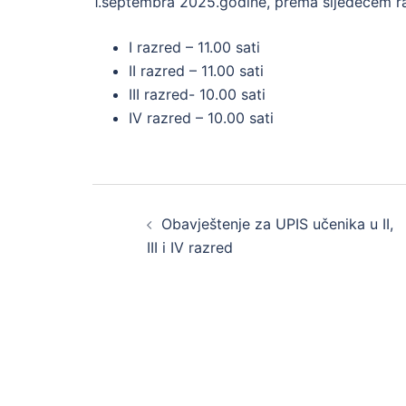
1.septembra 2025.godine, prema sljedećem r
I razred – 11.00 sati
II razred – 11.00 sati
III razred- 10.00 sati
IV razred – 10.00 sati
Post
Obavještenje za UPIS učenika u II,
navigation
III i IV razred