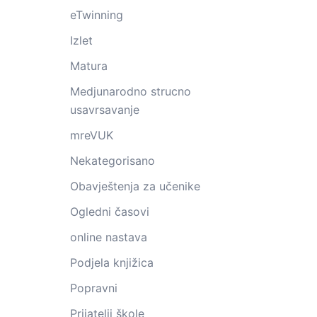
eTwinning
Izlet
Matura
Medjunarodno strucno
usavrsavanje
mreVUK
Nekategorisano
Obavještenja za učenike
Ogledni časovi
online nastava
Podjela knjižica
Popravni
Prijatelji škole