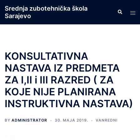
Skip
Srednja zubotehnička škola
Search
to
Tog
Sarajevo
content
men
KONSULTATIVNA
NASTAVA IZ PREDMETA
ZA I,II i III RAZRED ( ZA
KOJE NIJE PLANIRANA
INSTRUKTIVNA NASTAVA)
BY
ADMINISTRATOR
30. MAJA 2019.
VANREDNI