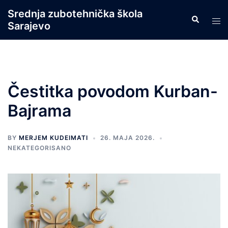
Skip
Srednja zubotehnička škola
Search
to
Tog
Sarajevo
content
men
Čestitka povodom Kurban-
Bajrama
BY
MERJEM KUDEIMATI
26. MAJA 2026.
NEKATEGORISANO