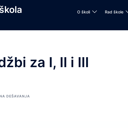
škola
O školi
Rad škole
i za I, II i III
NA DEŠAVANJA