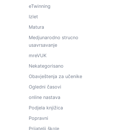
eTwinning
Izlet
Matura
Medjunarodno strucno
usavrsavanje
mreVUK
Nekategorisano
Obavještenja za učenike
Ogledni časovi
online nastava
Podjela knjižica
Popravni
Prijatelji škole