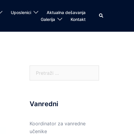
Uposlenici
Aktualna dešavanja
Search
Galerija
Kontakt
Pretraga:
Vanredni
Koordinator za vanredne
učenike