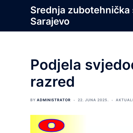
Skip
Srednja zubotehnička 
to
Sarajevo
content
Podjela svjedodžb
razred
BY
ADMINISTRATOR
22. JUNA 2025.
AKTUAL