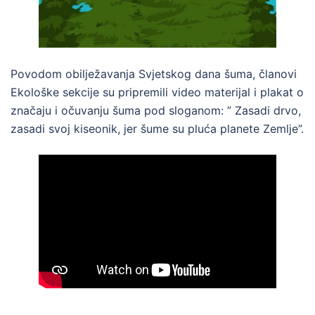
Povodom obilježavanja Svjetskog dana šuma, članovi
Ekološke sekcije su pripremili video materijal i plakat o
značaju i očuvanju šuma pod sloganom: ” Zasadi drvo,
zasadi svoj kiseonik, jer šume su pluća planete Zemlje”.