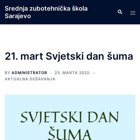
Skip
Srednja zubotehnička škola
Search
to
Tog
Sarajevo
content
men
21. mart Svjetski dan šuma
BY
ADMINISTRATOR
23. MARTA 2022.
AKTUALNA DEŠAVANJA