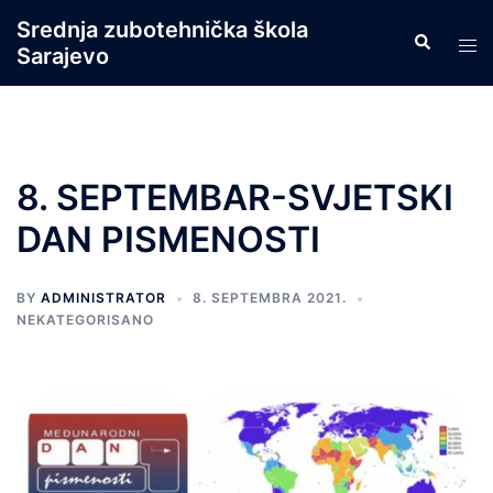
Skip
Srednja zubotehnička škola
Search
to
Tog
Sarajevo
content
men
8. SEPTEMBAR-SVJETSKI
DAN PISMENOSTI
BY
ADMINISTRATOR
8. SEPTEMBRA 2021.
NEKATEGORISANO