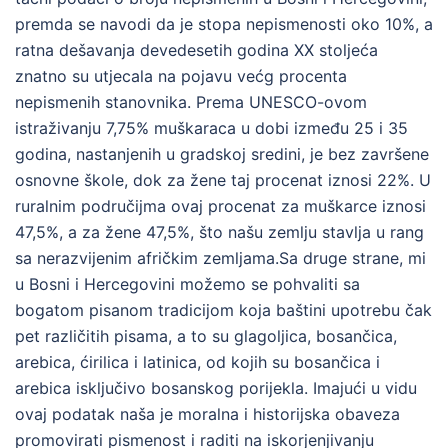
premda se navodi da je stopa nepismenosti oko 10%, a
ratna dešavanja devedesetih godina XX stoljeća
znatno su utjecala na pojavu većg procenta
nepismenih stanovnika. Prema UNESCO-ovom
istraživanju 7,75% muškaraca u dobi između 25 i 35
godina, nastanjenih u gradskoj sredini, je bez završene
osnovne škole, dok za žene taj procenat iznosi 22%. U
ruralnim područijma ovaj procenat za muškarce iznosi
47,5%, a za žene 47,5%, što našu zemlju stavlja u rang
sa nerazvijenim afričkim zemljama.Sa druge strane, mi
u Bosni i Hercegovini možemo se pohvaliti sa
bogatom pisanom tradicijom koja baštini upotrebu čak
pet različitih pisama, a to su glagoljica, bosančica,
arebica, ćirilica i latinica, od kojih su bosančica i
arebica isključivo bosanskog porijekla. Imajući u vidu
ovaj podatak naša je moralna i historijska obaveza
promovirati pismenost i raditi na iskorjenjivanju