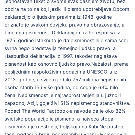
jednostavan tekst o svome svakidašnjem životu, bez
obzira na to na koji jezik ili pismo upotrebljava.Općom
deklaracijio o ljudskim pravima iz 1948. godine
priznato je svakom čovjeku pravo na obrazovanje, a
time i na pismenost. Deklaracijom iz Perespolisa iz
1975. godine istaknuto je da pismenost nije sama sebi
svrha nego predstavlja temeljno ljudsko pravo, a
Hasburška deklaracija iz 1997. također naglašava
pisnenost kao osnovno ljudsko pravo.Nažalost, prema
posljednjim raspoloživim podacima UNESCO-a iz
2013. godine, u svijetu je bilo 757 miliona nepismenih
osoba starih 15 i više godina, od čega je 63% bilo
žena. Nepismenost je najrasprostranjenija u južnoj i
zapadnoj Aziji, gdje živi 51% nepismenog stanovništva.
Podaci The World Factbook-a navode da je oko 82%
svjetske populacije je pismeno, a najveća stopa
pismenosti je u Estoniji, Poljskoj i na Kubi.Ne postoje
tačni podaci o broju nepismenih u Bosni i Hercegovini,