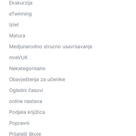
Ekskurzija
eTwinning
Izlet
Matura
Medjunarodno strucno usavrsavanje
mreVUK
Nekategorisano
Obavještenja za učenike
Ogledni časovi
online nastava
Podjela knjižica
Popravni
Prijatelji škole