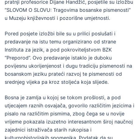
pratnji profesorice Dijane Handžić, posjetile su izložbu
“SLOVOM O SLOVU: Tragovima bosanske pismenosti”
u Muzeju književnosti i pozorišne umjetnosti.
Pored posjete izložbi bile su u prilici poslušati i
predavanje na istu temu organizirano od strane
Instituta za jezik, a pod pokroviteljstvom BZK
“Preporod”. Ovo predavanje istaklo je duboku
povijesnu ukorijenjenost i dugu tradiciju pismenosti na
bosanskom jeziku prateći razvoj te pismenosti od
srednjeg vijeka pa kroz stoljeća koja slijede.
Bosna je zamlja u kojoj se tokom prošlosti, a pod
utjecajem raznih osvajača, govorilo različitim jezicima i
pisalo na različitim pismima, zbog čega se u novije
vrijeme pokazala izuzetno interesantnom široj naučnoj
zajednici istraživača starih rukopisa i
kulturnohistorijskih spomenika. Podatak da su