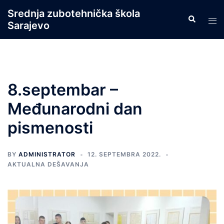
Skip
Srednja zubotehnička škola
Search
to
Tog
Sarajevo
content
men
8.septembar –
Međunarodni dan
pismenosti
BY
ADMINISTRATOR
12. SEPTEMBRA 2022.
AKTUALNA DEŠAVANJA