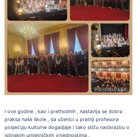
I ove godine , kao i prethodnih , nastavlja se dobra
praksa naše škole , da učenici u pratnji profesora
posjećuju kulturne dogadjaje i tako stiču naobrazbu o
istinskim umjetničkim vrijednostima .