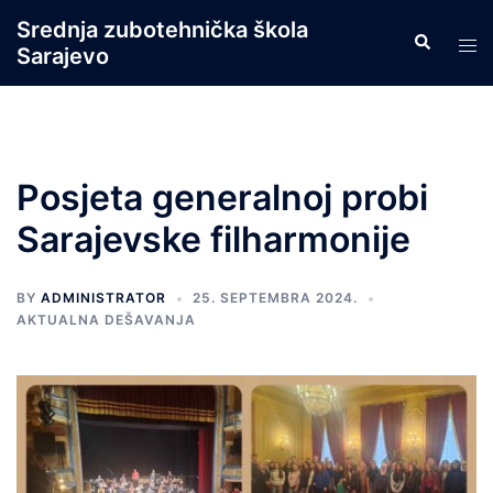
Skip
Srednja zubotehnička škola
Search
to
Tog
Sarajevo
content
men
Posjeta generalnoj probi
Sarajevske filharmonije
BY
ADMINISTRATOR
25. SEPTEMBRA 2024.
AKTUALNA DEŠAVANJA