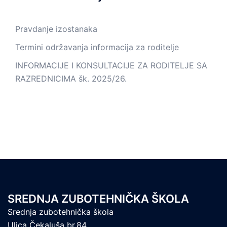
Pravdanje izostanaka
Termini održavanja informacija za roditelje
INFORMACIJE I KONSULTACIJE ZA RODITELJE SA
RAZREDNICIMA šk. 2025/26.
SREDNJA ZUBOTEHNIČKA ŠKOLA
Srednja zubotehnička škola
Ulica Čekaluša br.84