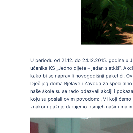
U periodu od 21.12. do 24.12.2015. godine u 
učenika KS „Jedno dijete – jedan slatkiš“. Akcij
kako bi se napravili novogodišnji paketići. Ov
Dječijeg doma Bjelave i Zavoda za specijalno 
naše škole su se rado odazvali akciji i pokaza
koju su poslali ovim povodom: „Mi koji ćem
znakom pažnje darujemo osmjeh našim malim