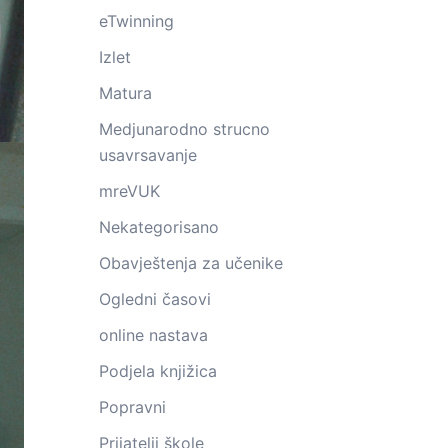
eTwinning
Izlet
Matura
Medjunarodno strucno
usavrsavanje
mreVUK
Nekategorisano
Obavještenja za učenike
Ogledni časovi
online nastava
Podjela knjižica
Popravni
Prijatelji škole