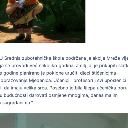
JU Srednja zubotehnička škola podržana je akcija Mreže vij
a se provodi već nekoliko godina, a cilj joj je prikupiti slat
e godine planirano je poklone uručiti djeci štićenicima
obrazovanje Mjedenica. Učenici, profesori i svi uposlenici
li da imaju velika srca. Posebno je bila lijepa učenička por
o u budućnosti darovati osmjehe mnogima, danas malim
 sugrađanima.“