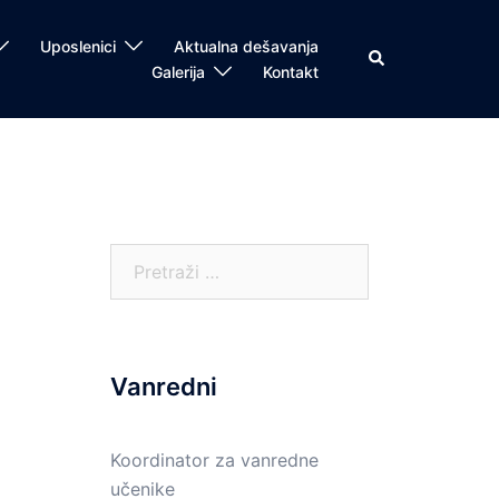
Uposlenici
Aktualna dešavanja
Search
Galerija
Kontakt
Pretraga:
Vanredni
Koordinator za vanredne
učenike