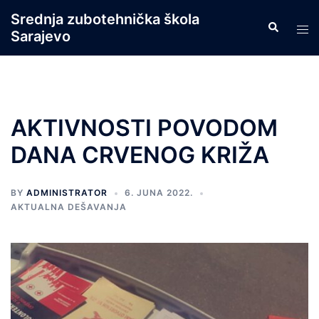
Skip
Srednja zubotehnička škola
Search
to
Tog
Sarajevo
content
men
AKTIVNOSTI POVODOM
DANA CRVENOG KRIŽA
BY
ADMINISTRATOR
6. JUNA 2022.
AKTUALNA DEŠAVANJA