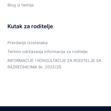
Blog iz hemije
Kutak za roditelje
Pravdanje izostanaka
Termini održavanja informacija za roditelje
INFORMACIJE I KONSULTACIJE ZA RODITELJE SA
RAZREDNICIMA šk. 2025/26.