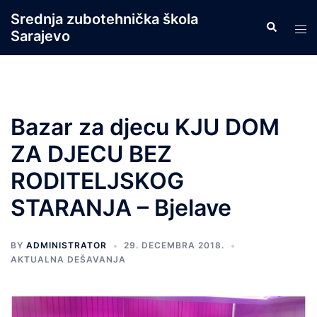
Skip
Srednja zubotehnička škola
Search
to
Tog
Sarajevo
content
men
Bazar za djecu KJU DOM
ZA DJECU BEZ
RODITELJSKOG
STARANJA – Bjelave
BY
ADMINISTRATOR
29. DECEMBRA 2018.
AKTUALNA DEŠAVANJA