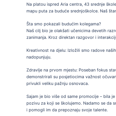
Na platou ispred Aria centra, 43 srednje škol
mapu puta za buduće srednjoškolce. Naš štand
Šta smo pokazali budućim kolegama?
Naš cilj bio je olakšati učenicima devetih ra
zanimanja. Kroz direktan razgovor i interakcij
Kreativnost na djelu: Izložili smo radove naši
nadopunjuju.
Zdravlje na prvom mjestu: Poseban fokus stavil
demonstrirali su posjetiocima važnost očuvanja
privukli veliku pažnju osnovaca.
Sajam je bio više od same promocije – bila je
pozivu za koji se školujemo. Nadamo se da s
i pomogli im da prepoznaju svoje talente.