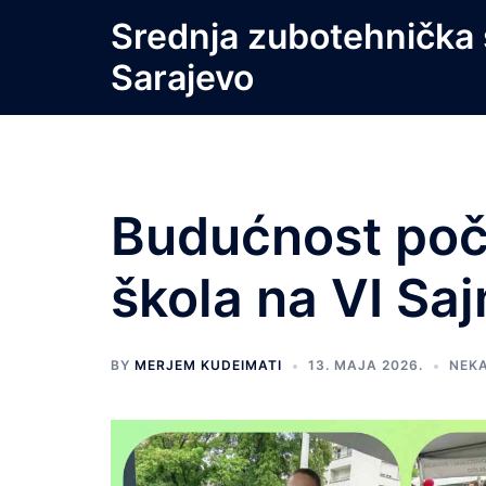
Skip
Srednja zubotehnička 
to
Sarajevo
content
Budućnost poči
škola na VI Sa
BY
MERJEM KUDEIMATI
13. MAJA 2026.
NEK