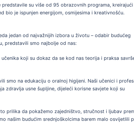
e predstavile su više od 95 obrazovnih programa, kreirajući
 bio je ispunjen energijom, osmijesima i kreativnošću.
zreda jedan od najvažnijih izbora u životu – odabir budućeg
u, predstavili smo najbolje od nas:
h učenika koji su dokaz da se kod nas teorija i praksa savr
i smo na edukaciju o oralnoj higijeni. Naši učenici i profes
 zdravlja usne šupljine, dijeleći korisne savjete koji su
 to prilika da pokažemo zajedništvo, stručnost i ljubav pre
mo našim budućim srednjoškolcima barem malo osvijetlili p