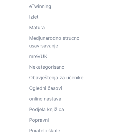
eTwinning
Izlet
Matura
Medjunarodno strucno
usavrsavanje
mreVUK
Nekategorisano
Obavještenja za učenike
Ogledni časovi
online nastava
Podjela knjižica
Popravni
Prijatelji škole