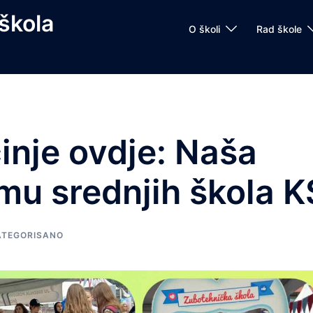
škola
O školi
Rad škole
nje ovdje: Naša
jmu srednjih škola K
ATEGORISANO