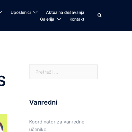
Uposlenici
Aktualna dešavanja
Search
Galerija
Kontakt
Pretraga:
S
Vanredni
Koordinator za vanredne
učenike