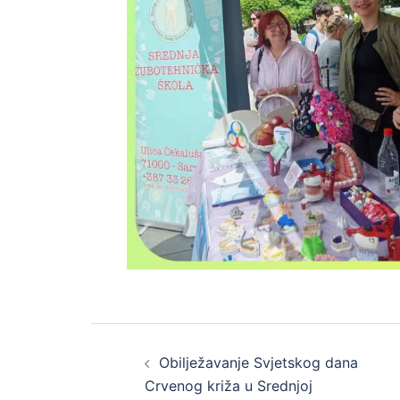
Post
Obilježavanje Svjetskog dana
navigation
Crvenog križa u Srednjoj