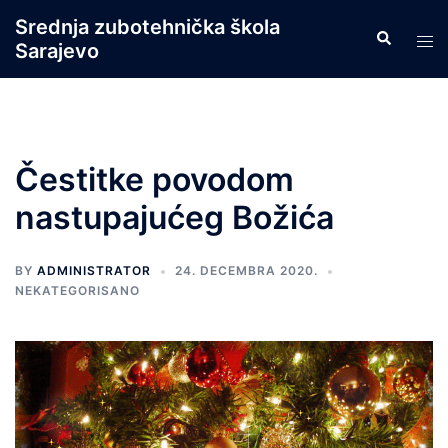
Skip
Srednja zubotehnička škola
Search
to
Tog
Sarajevo
content
men
Čestitke povodom
nastupajućeg Božića
BY
ADMINISTRATOR
24. DECEMBRA 2020.
NEKATEGORISANO