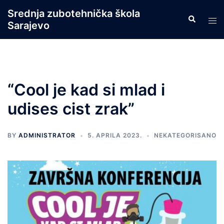
Skip
Srednja zubotehnička škola
Search
to
Tog
Sarajevo
content
men
“Cool je kad si mlad i
udises cist zrak”
BY
ADMINISTRATOR
5. APRILA 2023.
NEKATEGORISANO