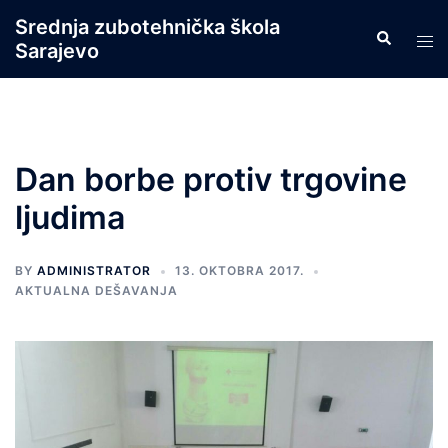
Skip
Srednja zubotehnička škola
Search
to
Tog
Sarajevo
content
men
Dan borbe protiv trgovine
ljudima
BY
ADMINISTRATOR
13. OKTOBRA 2017.
AKTUALNA DEŠAVANJA