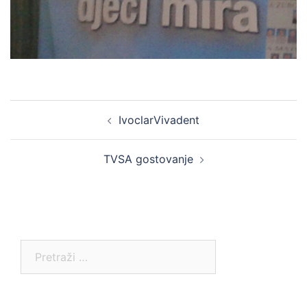
Post
IvoclarVivadent
navigation
TVSA gostovanje
Pretraga: