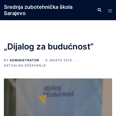
Skip
Srednja zubotehnička škola
Search
to
Tog
Sarajevo
content
men
„Dijalog za budućnost“
BY
ADMINISTRATOR
9. MARTA 2016.
AKTUALNA DEŠAVANJA