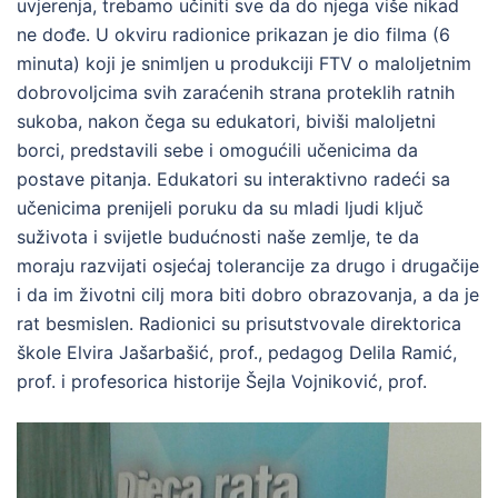
uvjerenja, trebamo učiniti sve da do njega više nikad
ne dođe. U okviru radionice prikazan je dio filma (6
minuta) koji je snimljen u produkciji FTV o maloljetnim
dobrovoljcima svih zaraćenih strana proteklih ratnih
sukoba, nakon čega su edukatori, biviši maloljetni
borci, predstavili sebe i omogućili učenicima da
postave pitanja. Edukatori su interaktivno radeći sa
učenicima prenijeli poruku da su mladi ljudi ključ
suživota i svijetle budućnosti naše zemlje, te da
moraju razvijati osjećaj tolerancije za drugo i drugačije
i da im životni cilj mora biti dobro obrazovanja, a da je
rat besmislen. Radionici su prisutstvovale direktorica
škole Elvira Jašarbašić, prof., pedagog Delila Ramić,
prof. i profesorica historije Šejla Vojniković, prof.