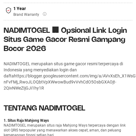
P

タ

9

Q

&

0

@

タ

1 Year
ラ

7

N

6

F

Brand Warranty
マ

ャ

$

Y

$

タ

F

N

F

ャ

J

NADIMTOGEL 🏢 Opsional Link Login
0

タ

5

T

カ

Situs Game Gacor Resmi Gampang
U

&

Y

$

Z

Bocor 2026
Z

E

&

3

I

K

4

ヤ

カ

Z

B

NADIMTOGEL merupakan situs game gacor resmi terpercaya di
E

V

Indonesia yang menyediakan login dan
U

#

ラ

J

6

daftahttps://blogger.googleusercontent.com/img/a/AVvXsEh_X
3

&

nFvFMj_RwoJLOQbtVpXWwowBud9vVvhCdO5OsbGXAOjt-
ヤ

Q

F

E

3

2QivNWeZIjGJi1hy1R
J

Z

3

Y

7

1

#

J

タ

3

8

ナ

TENTANG NADIMTOGEL
X

ラ

7

6

9

%

T

1. Situs Raja Mahjong Ways
ワ

@

NADIMTOGEL merupakan situs raja Mahjong Ways terpercaya dengan link
R

C

マ

3

slot QRIS terpopuler yang menawarkan akses cepat, aman, dan peluang
kemenangan tinggi setiap hari.