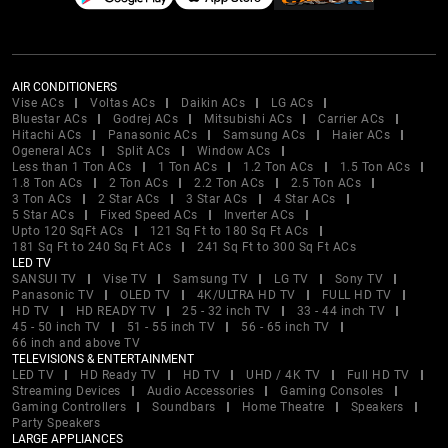
#

T

1

ハ

C

ヤ

O

カ

AIR CONDITIONERS
H

Vise ACs
Voltas ACs
Daikin ACs
LG ACs
I

Bluestar ACs
Godrej ACs
Mitsubishi ACs
Carrier ACs
タ

Hitachi ACs
Panasonic ACs
Samsung ACs
Haier ACs
5

ワ

Ogeneral ACs
Split ACs
Window ACs
タ

Less than 1 Ton ACs
1 Ton ACs
1.2 Ton ACs
1.5 Ton ACs
F

1.8 Ton ACs
2 Ton ACs
2.2 Ton ACs
2.5 Ton ACs
S

3 Ton ACs
2 Star ACs
3 Star ACs
4 Star ACs
R

2

5 Star ACs
Fixed Speed ACs
Inverter ACs
Y

Upto 120 SqFt ACs
121 Sq Ft to 180 Sq Ft ACs
R

181 Sq Ft to 240 Sq Ft ACs
241 Sq Ft to 300 Sq Ft ACs
X

LED TV
$

M

SANSUI TV
Vise TV
Samsung TV
LG TV
Sony TV
7

Panasonic TV
OLED TV
4K/ULTRA HD TV
FULL HD TV
P

HD TV
HD READY TV
25 - 32 inch TV
33 - 44 inch TV
1

K

45 - 50 inch TV
51 - 55 inch TV
56 - 65 inch TV
E

66 inch and above TV
T

TELEVISIONS & ENTERTAINMENT
E

@

LED TV
HD Ready TV
HD TV
UHD / 4K TV
Full HD TV
Z

Streaming Devices
Audio Accessories
Gaming Consoles
G

Gaming Controllers
Soundbars
Home Theatre
Speakers
@

ャ

Party Speakers
LARGE APPLIANCES
B
