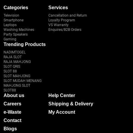
1

Categories
Services
H

Television
Cancellation and Return
Smartphone
Loyalty Program
E

Laptops
VS Warranty
Washing Machines
Enquires/B2B Orders
7

Party Speakers
Gaming
U

Trending Products
ハ

NADIMTOGEL
RAJA SLOT
6

RAJA MAHJONG
SLOT QRIS
S

SLOT 88
J

SLOT MAHJONG
SLOT MUDAH MENANG
6

MAHJONG SLOT
SLOT88
ハ

About us
Help Center
Careers
Shipping & Delivery
e-Waste
My Account
Contact
Blogs