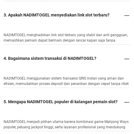
5
praktis untuk semua pemain.
G

X

4
G

Z
ア

3. Apakah NADIMTOGEL menyediakan link slot terbaru?
5

Y
ナ

E

5

G

Z
Z

NADIMTOGEL menghadirkan link slot terbaru yang stabil dan anti gangguan,
%

X

$

memastikan pemain dapat bermain dengan lancar kapan saja tanpa
8

hambatan.
4

Y

B

C

6

4. Bagaimana sistem transaksi di NADIMTOGEL?
%

4

2
K
ハ
ャ

NADIMTOGEL menggunakan sistem transaksi QRIS instan yang aman dan
6

9
efisien, memudahkan proses deposit dan penarikan dengan cepat tanpa ribet.
2
9

$
T

5. Mengapa NADIMTOGEL populer di kalangan pemain slot?
B

4

NADIMTOGEL menjadi pilihan utama karena kombinasi game Mahjong Ways
Z

populer, peluang jackpot tinggi, serta layanan profesional yang mendukung
ラ

kenyamanan bermain.