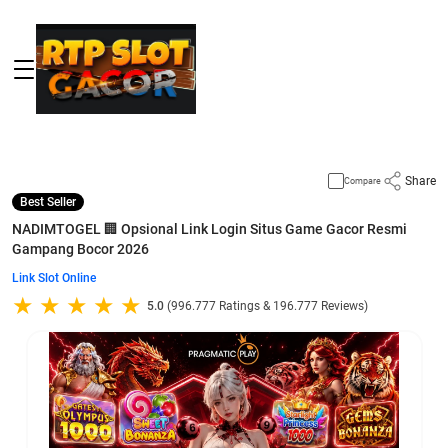
Supported by
slot gacor
O

0

$

L

#

L

0

$

カ

N

S

Y

タ

R

$

I

%

F

8

Q

Y

Share
Compare
S

P

Best Seller
ア

ア

H

ヤ

NADIMTOGEL 🏢 Opsional Link Login Situs Game Gacor Resmi
Y

P

Gampang Bocor 2026
H

F

1

Z

Link Slot Online
V

W

F

ア

5.0
(996.777 Ratings & 196.777 Reviews)
D

X

4

X

R

H

K

N

9

タ

ワ

#

ワ

W

D

4
