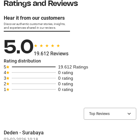
Ratings and Reviews
ワ

Hear it from our customers
Discover authentic customer stories, insights,
and experiences shared in our reviews.
7

5.0
9

H

19.612 Reviews
O

Rating distribution
O

%

5
19.612 Ratings
4
0 rating
マ

3
0 rating
A

2
0 rating
T

0

1
0 rating
ナ

Z

Z

0

7

%

E

P

V

Top Reviews
ナ
G

マ

2

5

D

U

8

Deden - Surabaya
8

$

03-02-2026 10:18