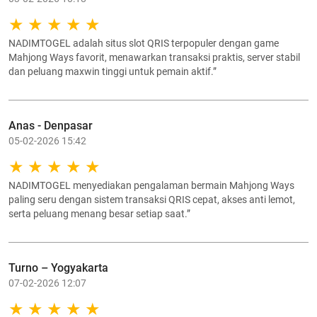
ャ

%

C

ラ

N

ハ

%

NADIMTOGEL adalah situs slot QRIS terpopuler dengan game
ハ

B

Mahjong Ways favorit, menawarkan transaksi praktis, server stabil
Y

dan peluang maxwin tinggi untuk pemain aktif.”
R

D

G

8

マ
Z

Anas - Denpasar
サ
05-02-2026 15:42
ア

B

D

0

R

NADIMTOGEL menyediakan pengalaman bermain Mahjong Ways
$

F

paling seru dengan sistem transaksi QRIS cepat, akses anti lemot,
F

3

serta peluang menang besar setiap saat.”
カ
P

4

Z

7

Turno – Yogyakarta
G

@

07-02-2026 12:07
U

9

V

カ

K
