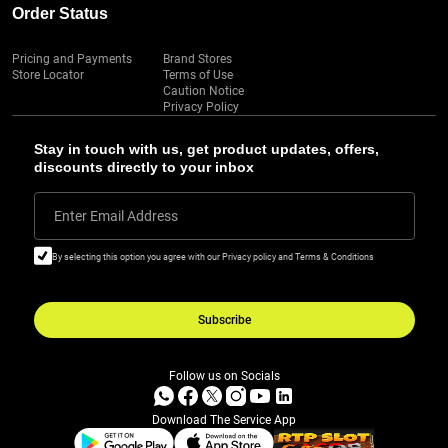
Order Status
Pricing and Payments
Brand Stores
Store Locator
Terms of Use
Caution Notice
Privacy Policy
Stay in touch with us, get product updates, offers,
discounts directly to your inbox
Enter Email Address
By selecting this option you agree with our Privacy policy and Terms & Conditions
T

7

Subscribe
7

E

P

Follow us on Socials
U

Download The Service App
P
