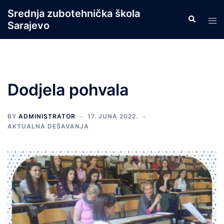
Skip
Srednja zubotehnička škola
Search
to
Tog
Sarajevo
content
men
Dodjela pohvala
BY
ADMINISTRATOR
17. JUNA 2022.
AKTUALNA DEŠAVANJA