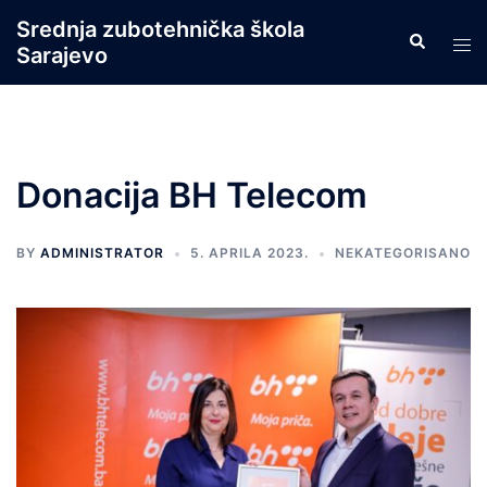
Skip
Srednja zubotehnička škola
Search
to
Tog
Sarajevo
content
men
Donacija BH Telecom
BY
ADMINISTRATOR
5. APRILA 2023.
NEKATEGORISANO