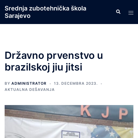
Skip
Srednja zubotehnička škola
Search
to
Tog
Sarajevo
content
men
Državno prvenstvo u
brazilskoj jiu jitsi
BY
ADMINISTRATOR
13. DECEMBRA 2023.
AKTUALNA DEŠAVANJA