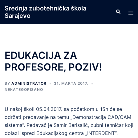
Skip
Srednja zubotehnička škola
Search
to
Tog
Sarajevo
content
men
EDUKACIJA ZA
PROFESORE, POZIV!
BY
ADMINISTRATOR
31. MARTA 2017.
NEKATEGORISANO
U našoj školi 05.04.2017. sa početkom u 15h će se
održati predavanje na temu „Demonstracija CAD/CAM
sistema“. Pedavač je Samir Berisalić, zubni tehničar koji
dolazi ispred Edukacijskog centra „INTERDENT“.