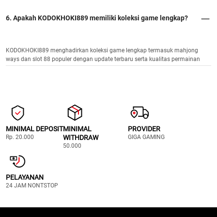
M

マ

D

6. Apakah KODOKHOKI889 memiliki koleksi game lengkap?
ラ

L

0

S

H

R

KODOKHOKI889 menghadirkan koleksi game lengkap termasuk mahjong
9

&

A

ways dan slot 88 populer dengan update terbaru serta kualitas permainan
ナ

5

terbaik.
D

4

8

2

0

&

サ

3

G

MINIMAL DEPOSIT
MINIMAL
PROVIDER
Rp. 20.000
WITHDRAW
GIGA GAMING
Q

ナ

50.000
8

V

&

P

PELAYANAN
5

24 JAM NONTSTOP
5

9

$

W
