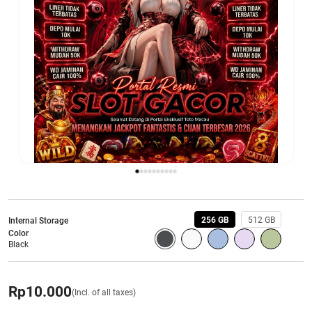
V

@

A

8

2

Z

J

V

5

B

U

O

Z

ア

W

Y

T

#

0

ラ

G

タ

Q

ハ

J

Z

2

Q

ラ

H

5

I

&

J

#

K

ワ

@

T

M

I

ハ

2

S

256 GB
512 GB
Internal Storage
K

サ

Z

Color
1

R

Black
D

ヤ

7

#

ア

9

ナ

B

タ

N

9

Rp
10.000
(Incl. of all taxes)
I

サ

X

B
