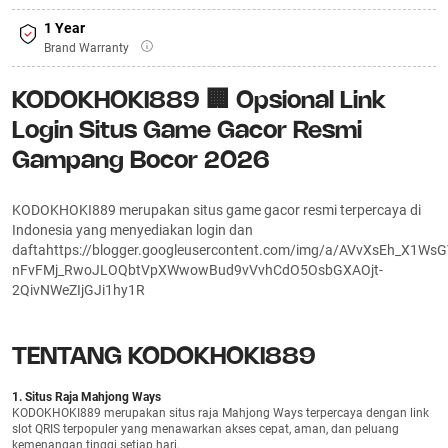
ア

K

M

1 Year
V

Z

ハ

ナ

Brand Warranty
サ

0

P

P

N

ナ

KODOKHOKI889 🏢 Opsional Link
J

%

G

Login Situs Game Gacor Resmi
X

U

O

Gampang Bocor 2026
U

S

カ

O

9

KODOKHOKI889 merupakan situs game gacor resmi terpercaya di
カ

O

Indonesia yang menyediakan login dan
$

E

daftahttps://blogger.googleusercontent.com/img/a/AVvXsEh_X
V

9

nFvFMj_RwoJLOQbtVpXWwowBud9vVvhCdO5OsbGXAOjt-
7

2QivNWeZIjGJi1hy1R
マ

D

K

ハ

ラ

I

O

TENTANG KODOKHOKI889
K

ワ

W

E

9

1. Situs Raja Mahjong Ways
I

1

V

KODOKHOKI889 merupakan situs raja Mahjong Ways terpercaya dengan link
8

ワ

6

slot QRIS terpopuler yang menawarkan akses cepat, aman, dan peluang
9

kemenangan tinggi setiap hari.