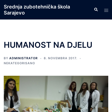
Skip
Srednja zubotehnička škola
Search
to
Tog
Sarajevo
content
men
HUMANOST NA DJELU
BY
ADMINISTRATOR
8. NOVEMBRA 2017.
NEKATEGORISANO